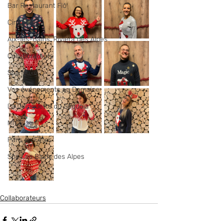
Bar Restaurant Flõ
Cinéparc
Aix-les-Bains, Riviera des Alpes
Collaborateurs
Spa Nuxe
Vos événements au Domaine
La Guinguette du Séquoia
MICE
Parc en Fêtes
Spa Les Bains des Alpes
Collaborateurs