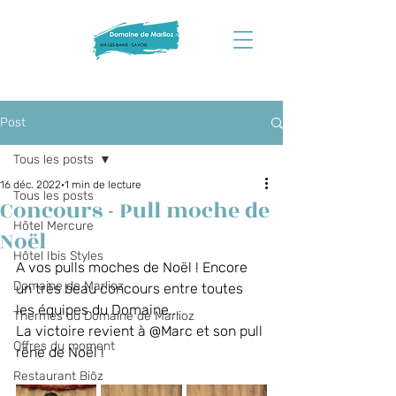
Post
Tous les posts
16 déc. 2022
1 min de lecture
Tous les posts
Concours - Pull moche de
Hôtel Mercure
Noël
Hôtel Ibis Styles
A vos pulls moches de Noël ! Encore 
Domaine de Marlioz
un très beau concours entre toutes 
les équipes du Domaine... 
Thermes du Domaine de Marlioz
La victoire revient à @Marc et son pull 
Offres du moment
rêne de Noël ! 
Restaurant Biõz