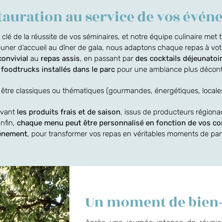
tauration au service de vos évé
 clé de la réussite de vos séminaires, et notre équipe culinaire me
euner d’accueil au dîner de gala, nous adaptons chaque repas à vo
convivial
au
repas assis
, en passant par
des cocktails déjeunatoi
e
foodtrucks installés dans le parc
pour une ambiance plus décont
tre classiques ou thématiques (gourmandes, énergétiques, locales
avant
les produits frais et de saison
, issus de producteurs régionau
nfin,
chaque menu peut être personnalisé en fonction de vos con
vénement
, pour transformer vos repas en véritables moments de part
Un moment de bien-ê