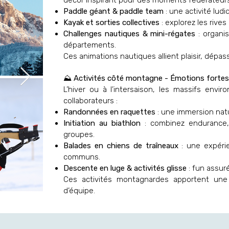
décor inspirant pour des moments fédérateurs 
Paddle géant & paddle team
: une activité lud
Kayak et sorties collectives
: explorez les rives
Challenges nautiques & mini-régates
: organi
départements.
Ces animations nautiques allient plaisir, dépa
⛰️ Activités côté montagne - Émotions fortes 
L’hiver ou à l’intersaison, les massifs envi
collaborateurs :
Randonnées en raquettes
: une immersion natu
Initiation au biathlon
: combinez endurance, 
groupes.
Balades en chiens de traîneaux
: une expérie
communs.
Descente en luge & activités glisse
: fun assuré
Ces activités montagnardes apportent une d
d’équipe.