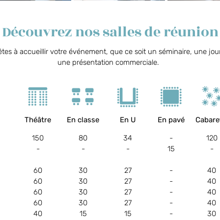
Découvrez nos salles de réunion
tes à accueillir votre événement, que ce soit un séminaire, une jour
une présentation commerciale.
Théâtre
En classe
En U
En pavé
Cabare
150
80
34
-
120
-
-
-
15
-
60
30
27
-
40
60
30
27
-
40
60
30
27
-
40
60
30
27
-
40
40
15
15
-
30