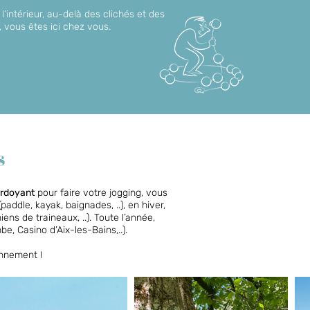
l’intérieur, au-delà des clichés et des
 vous êtes ici chez vous.​
s
erdoyant
pour faire votre jogging, vous
paddle, kayak, baignades, ..), en hiver,
ens de traineaux, ..). Toute l’année,
e, Casino d’Aix-les-Bains,..).
onnement !