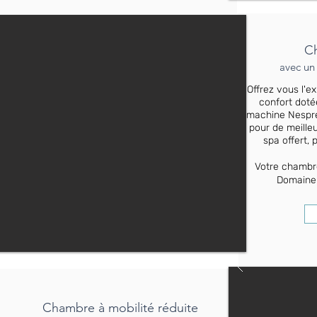
Ch
avec un 
Offrez vous l'
confort doté
machine Nespres
pour de meille
spa offert, 
Votre chambr
Domaine 
Chambre à mobilité réduite