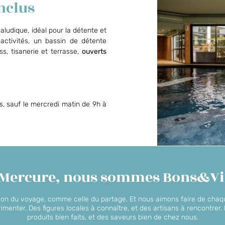
inclus
aludique, idéal pour la détente et
activités, un bassin de détente
ss, tisanerie et terrasse,
ouverts
s, sauf le mercredi matin de 9h à
 Mercure, nous sommes Bons&Vi
on du voyage, comme celle du partage. Et nous aimons faire de chaq
rimenter. Des figures locales à connaître, et des artisans à rencontre
produits bien faits, et des saveurs bien de chez nous.