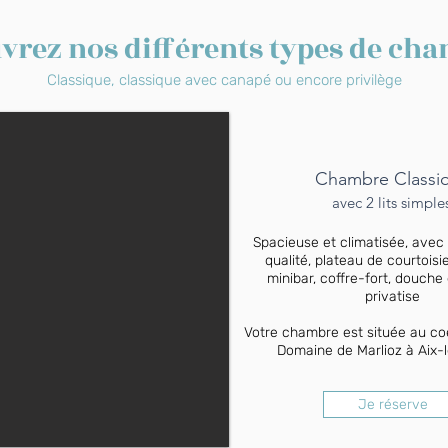
vrez nos différents types de ch
Classique, classique avec canapé ou encore privilège
Chambre Classi
avec 2 lits simpl
Spacieuse et climatisée, avec 
qualité, plateau de courtoisie,
minibar, coffre-fort, douche
privatise
Votre chambre est située au co
Domaine de Marlioz à Aix-
Je réserve