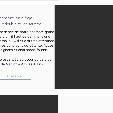
ambre privilège
lit double et une terrasse
expérience de notre chambre grand
e d'un lit haut de gamme, d'une
so, du wifi et d'autres attentions
ures conditions de détente. Accès
peignoirs et chaussons fournis.
e est située au cœur du parc du
de Marlioz à Aix-les-Bains.
Je réserve