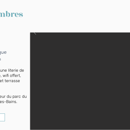
ambres
que
es
une literie de
 wifi offert,
 et terrasse
eur du parc du
les-Bains.