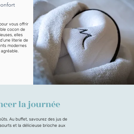
confort
ur vous offrir
able cocon de
euses, elles
d’une literie de
ments modernes
 agréable.
cer la journée
ûts. Au buffet, savourez des jus de
yaourts et la délicieuse brioche aux