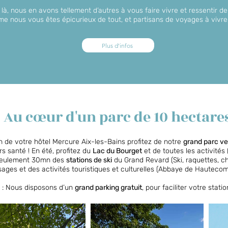
 là, nous en avons tellement d’autres à vous faire vivre et ressentir de 
omme nous vous êtes épicurieux de tout, et partisans de voyages à vivre,
Plus d'infos
Au cœur d'un parc de 10 hectare
n de votre hôtel Mercure Aix-les-Bains profitez de notre
grand parc v
rs santé !
En été, profitez du
Lac du Bourget
et de toutes les activités (
à seulement 30mn des
stations de ski
du Grand Revard (Ski, raquettes, chi
ages et des activités touristiques et culturelles (Abbaye de Hautecomb
 :
Nous disposons d’un
grand parking gratuit
, pour faciliter votre stati