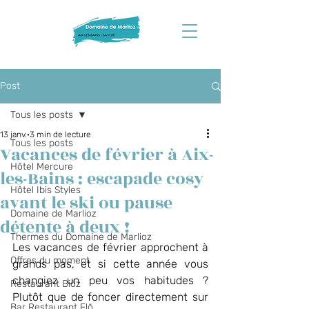
Post
Tous les posts
13 janv.
3 min de lecture
Tous les posts
Vacances de février à Aix-
Hôtel Mercure
les-Bains : escapade cosy
Hôtel Ibis Styles
avant le ski ou pause
Domaine de Marlioz
détente à deux !
Thermes du Domaine de Marlioz
Les vacances de février approchent à 
Offres du moment
grands pas, et si cette année vous 
changiez un peu vos habitudes ? 
Restaurant Biõz
Plutôt que de foncer directement sur 
Bar Restaurant Flõ