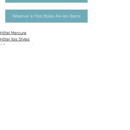
Réserver à l'Ibis Styles Aix-les-Bains
Hôtel Mercure
Hôtel Ibis Styles
Offres du moment
Posts récents
Voir tout