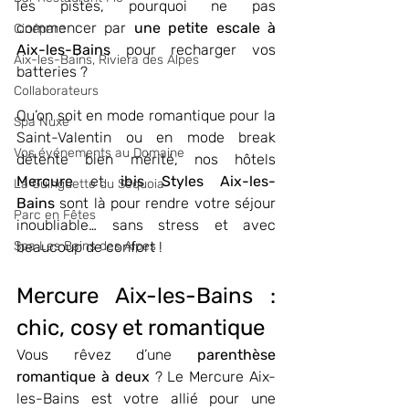
les pistes, pourquoi ne pas 
commencer par 
une petite escale à 
Cinéparc
Aix-les-Bains
 pour recharger vos 
Aix-les-Bains, Riviera des Alpes
batteries ? 
Collaborateurs
Qu’on soit en mode romantique pour la 
Spa Nuxe
Saint-Valentin ou en mode break 
Vos événements au Domaine
détente bien mérité, nos hôtels 
Mercure
 et 
ibis Styles Aix-les-
La Guinguette du Séquoia
Bains
 sont là pour rendre votre séjour 
Parc en Fêtes
inoubliable… sans stress et avec 
Spa Les Bains des Alpes
beaucoup de confort !
Mercure Aix-les-Bains : 
chic, cosy et romantique
Vous rêvez d’une 
parenthèse 
romantique à deux
 ? Le Mercure Aix-
les-Bains est votre allié pour une 