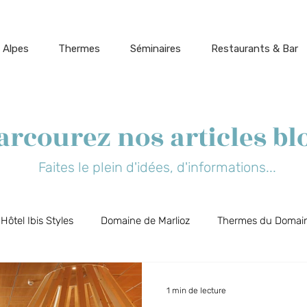
 Alpes
Thermes
Séminaires
Restaurants & Bar
arcourez nos articles bl
Faites le plein d'idées, d'informations...
Hôtel Ibis Styles
Domaine de Marlioz
Thermes du Domain
t Biõz
Bar Restaurant Flõ
Cinéparc
Aix-les-Bains, 
1 min de lecture