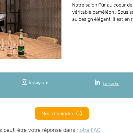
Notre salon Pür au coeur de 
véritable caméléon : Sous se
au design élégant, il est en 
permettant l’organisation d
et distanciel avec son écran
vidéo de pointe, en collabo
Le soir, ce salon se transf
de réunion qui devient un jol
une réunion dense en un m
Instagram
Linkedin
Nous rejoindre
z peut-être votre réponse dans
notre FAQ