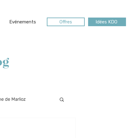
Evénements
Offres
Idées KDO
og
e de Marlioz
Riviera des Alpes