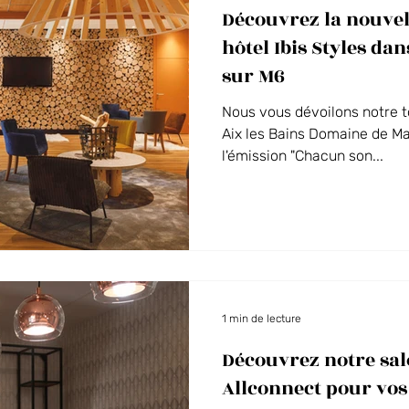
Découvrez la nouvel
Vos événements au Domaine
La Guinguette du Séquoia
hôtel Ibis Styles da
sur M6
 des Alpes
Nous vous dévoilons notre to
Aix les Bains Domaine de Ma
l'émission "Chacun son...
1 min de lecture
Découvrez notre sal
Allconnect pour vos