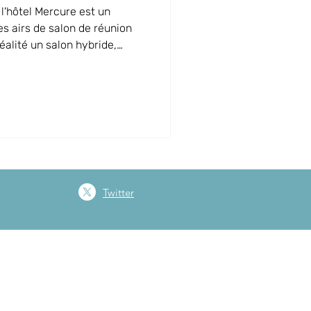
l'hôtel Mercure est un
s airs de salon de réunion
réalité un salon hybride,
e réunions mêlant présentiel
 géant et ses outils audio et
ration avec Microsoft Teams.
orme à nouveau avec sa table
i billard, idéal pour terminer
oment co
Twitter