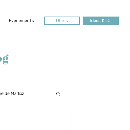
Evénements
Offres
Idées KDO
og
e de Marlioz
Riviera des Alpes