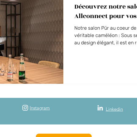
Découvrez notre sal
Vos événements au Domaine
La Guinguette du Séquoia
Allconnect pour vos
Notre salon Pür au coeur de 
 des Alpes
véritable caméléon : Sous se
au design élégant, il est en 
permettant l’organisation d
et distanciel avec son écran
vidéo de pointe, en collabo
Le soir, ce salon se transf
de réunion qui devient un jol
une réunion dense en un m
Instagram
Linkedin