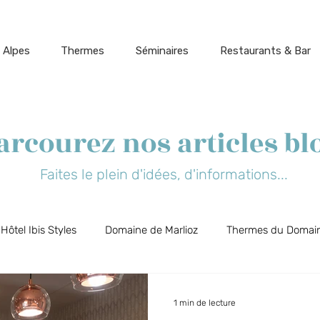
 Alpes
Thermes
Séminaires
Restaurants & Bar
arcourez nos articles bl
Faites le plein d'idées, d'informations...
Hôtel Ibis Styles
Domaine de Marlioz
Thermes du Domain
t Biõz
Bar Restaurant Flõ
Cinéparc
Aix-les-Bains, 
1 min de lecture