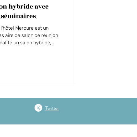
on hybride avec
MICE
 séminaires
l'hôtel Mercure est un
s airs de salon de réunion
réalité un salon hybride,
e réunions mêlant présentiel
 géant et ses outils audio et
ration avec Microsoft Teams.
orme à nouveau avec sa table
i billard, idéal pour terminer
oment co
Twitter