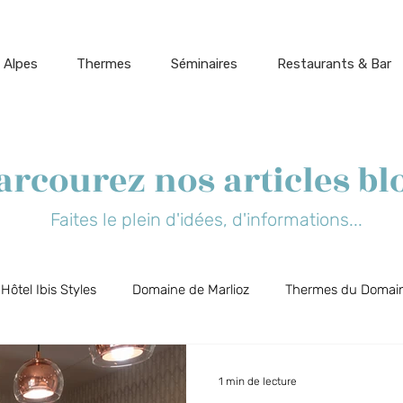
 Alpes
Thermes
Séminaires
Restaurants & Bar
arcourez nos articles bl
Faites le plein d'idées, d'informations...
Hôtel Ibis Styles
Domaine de Marlioz
Thermes du Domain
t Biõz
Bar Restaurant Flõ
Cinéparc
Aix-les-Bains, 
1 min de lecture