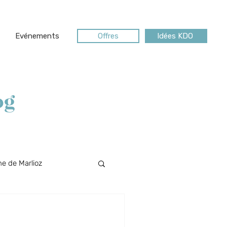
Evénements
Offres
Idées KDO
og
e de Marlioz
Riviera des Alpes