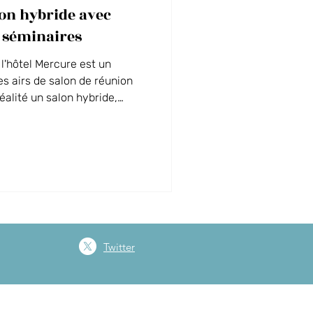
on hybride avec
MICE
 séminaires
l'hôtel Mercure est un
s airs de salon de réunion
réalité un salon hybride,
e réunions mêlant présentiel
 géant et ses outils audio et
ration avec Microsoft Teams.
orme à nouveau avec sa table
i billard, idéal pour terminer
oment co
Twitter