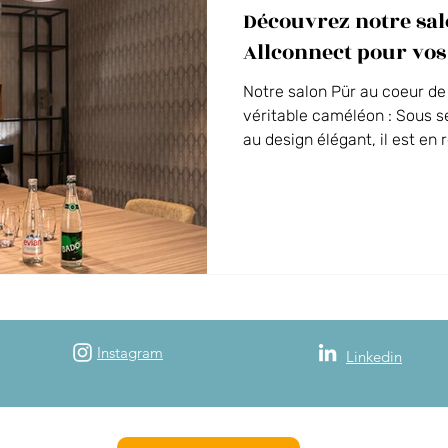
Découvrez notre sal
Vos événements au Domaine
La Guinguette du Séquoia
Allconnect pour vos
Notre salon Pür au coeur de 
 des Alpes
véritable caméléon : Sous se
au design élégant, il est en 
permettant l’organisation d
et distanciel avec son écran
vidéo de pointe, en collabo
Le soir, ce salon se transf
de réunion qui devient un jol
une réunion dense en un m
Instagram
Linkedin