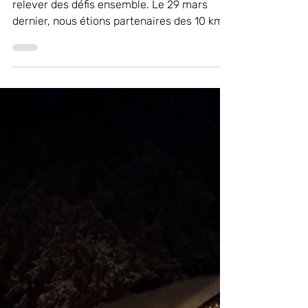
Au Domaine de Marlioz, nous aimons
relever des défis ensemble. Le 29 mars
dernier, nous étions partenaires des 10 km
d’Aix-les-Bains by Crédit Mutuel, et
surtout… au départ du challenge entreprise
avec une belle énergie collective.