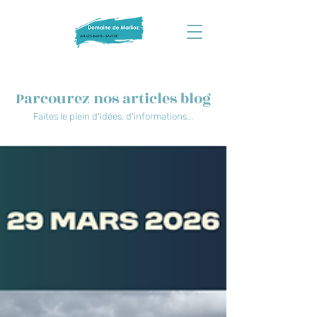
Parcourez nos articles blog
Faites le plein d'idées, d'informations...