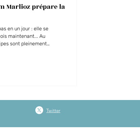
am Marlioz prépare la
MICE
as en un jour : elle se
ois maintenant... Au
ipes sont pleinement
rrivée de la saison et des
service est impliqué, avec
une expérience fluide et
Twitter