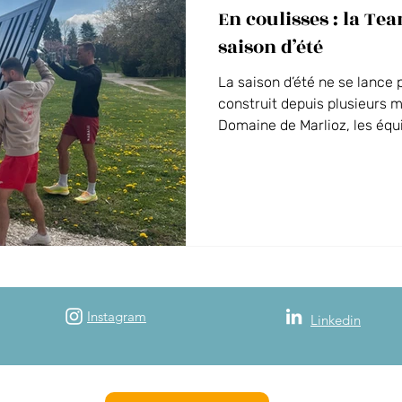
En coulisses : la Te
Vos événements au Domaine
La Guinguette du Séquoia
saison d’été
La saison d’été ne se lance p
 des Alpes
construit depuis plusieurs m
Domaine de Marlioz, les équ
mobilisées pour préparer l’a
nouveautés à venir. Chaque 
un objectif commun : offrir 
cohérente dès l’ouverture.
Instagram
Linkedin