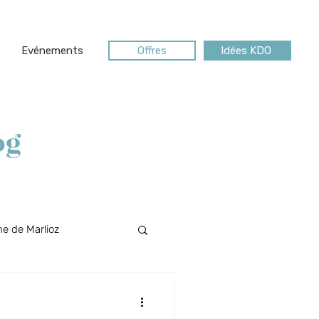
Evénements
Offres
Idées KDO
og
e de Marlioz
Riviera des Alpes