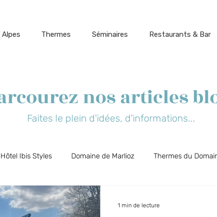
 Alpes
Thermes
Séminaires
Restaurants & Bar
arcourez nos articles bl
Faites le plein d'idées, d'informations...
Hôtel Ibis Styles
Domaine de Marlioz
Thermes du Domain
t Biõz
Bar Restaurant Flõ
Cinéparc
Aix-les-Bains, 
1 min de lecture