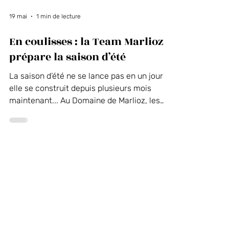
19 mai
1 min de lecture
En coulisses : la Team Marlioz
prépare la saison d’été
La saison d’été ne se lance pas en un jour :
elle se construit depuis plusieurs mois
maintenant... Au Domaine de Marlioz, les
équipes sont pleinement mobilisées pour
préparer l’arrivée de la saison et des
nouveautés à venir. Chaque service est
impliqué, avec un objectif commun : offrir
une expérience fluide et cohérente dès
l’ouverture.
Facebook
Instagram
Linkedin
Twitter