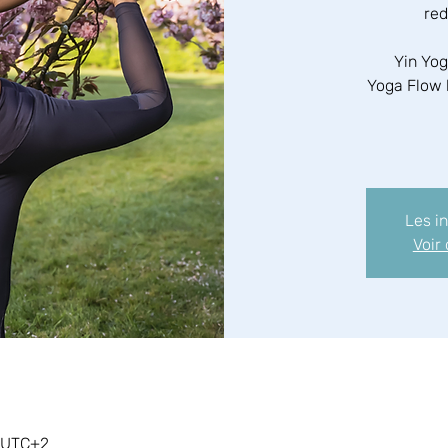
red
Yin Yog
Yoga Flow 
Les i
Voir
0 UTC+2