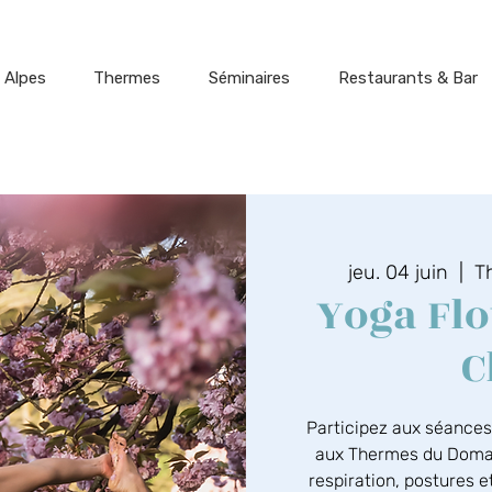
 Alpes
Thermes
Séminaires
Restaurants & Bar
jeu. 04 juin
  |  
T
Yoga Flo
C
Participez aux séance
aux Thermes du Domai
respiration, postures et