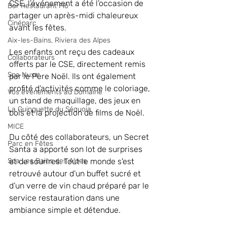
CSE, l’événement a été l’occasion de 
Bar Restaurant Flõ
partager un après-midi chaleureux 
Cinéparc
avant les fêtes.
Aix-les-Bains, Riviera des Alpes
Les enfants ont reçu des cadeaux 
Collaborateurs
offerts par le CSE, directement remis 
Spa Nuxe
par le Père Noël. Ils ont également 
profité d’activités comme le coloriage, 
Vos événements au Domaine
un stand de maquillage, des jeux en 
La Guinguette du Séquoia
bois et la projection de films de Noël.
MICE
Du côté des collaborateurs, un Secret 
Parc en Fêtes
Santa a apporté son lot de surprises 
Spa Les Bains des Alpes
et de sourires. Tout le monde s'est 
retrouvé autour d’un buffet sucré et 
d’un verre de vin chaud préparé par le 
service restauration dans une 
ambiance simple et détendue. 