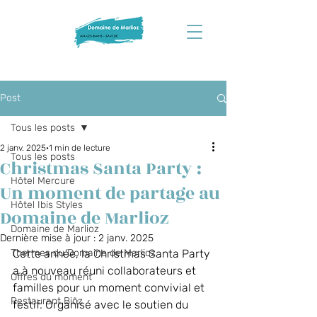
Post
Tous les posts
2 janv. 2025
1 min de lecture
Tous les posts
Christmas Santa Party :
Hôtel Mercure
Un moment de partage au
Hôtel Ibis Styles
Domaine de Marlioz
Domaine de Marlioz
Dernière mise à jour :
2 janv. 2025
Thermes du Domaine de Marlioz
Cette année, la Christmas Santa Party 
a à nouveau réuni collaborateurs et 
Offres du moment
familles pour un moment convivial et 
Restaurant Biõz
festif. Organisé avec le soutien du 