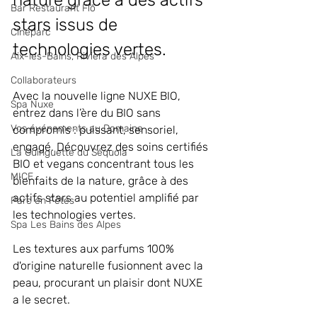
nature grâce à des actifs 
Bar Restaurant Flõ
stars issus de 
Cinéparc
technologies vertes.
Aix-les-Bains, Riviera des Alpes
Collaborateurs
Avec la nouvelle ligne NUXE BIO, 
Spa Nuxe
entrez dans l’ère du BIO sans 
Vos événements au Domaine
compromis : puissant, sensoriel, 
engagé. Découvrez des soins certifiés 
La Guinguette du Séquoia
BIO et vegans concentrant tous les 
MICE
bienfaits de la nature, grâce à des 
actifs stars au potentiel amplifié par 
Parc en Fêtes
les technologies vertes. 
Spa Les Bains des Alpes
Les textures aux parfums 100% 
d'origine naturelle fusionnent avec la 
peau, procurant un plaisir dont NUXE 
a le secret. 