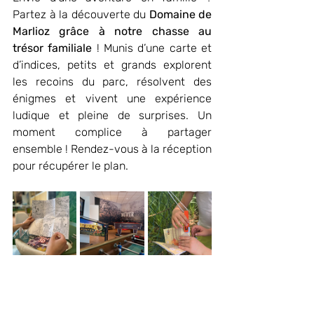
Partez à la découverte du 
Domaine de 
Marlioz grâce à notre chasse au 
trésor familiale
 ! Munis d’une carte et 
d’indices, petits et grands explorent 
les recoins du parc, résolvent des 
énigmes et vivent une expérience 
ludique et pleine de surprises. Un 
moment complice à partager 
ensemble ! Rendez-vous à la réception 
pour récupérer le plan.
En résumé, un séjour à l’
Ibis Styles 
Aix-les-Bains Domaine de Marlioz
, 
c’est bien plus qu’un simple hôtel : c’est 