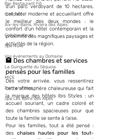
Bar Restaurant Flõ
d’un parc verdoyant de 10 hectares, 
cet hôtel moderne et accueillant offre 
Cinéparc
le meilleur des deux mondes : le 
Aix-les-Bains, Riviera des Alpes
confort d’un hôtel contemporain et la 
Collaborateurs
proximité des magnifiques paysages et 
activités de la région.
Spa Nuxe
Vos événements au Domaine
🏨 Des chambres et services 
La Guinguette du Séquoia
pensés pour les familles
MICE
Dès votre arrivée, vous ressentirez 
Parc en Fêtes
cette atmosphère chaleureuse qui fait 
la marque des hôtels Ibis Styles : un 
Spa Les Bains des Alpes
accueil souriant, un cadre coloré et 
des chambres spacieuses pour que 
toute la famille se sente à l’aise.
Pour les familles, tout a été pensé : 
des 
chaises hautes pour les tout-