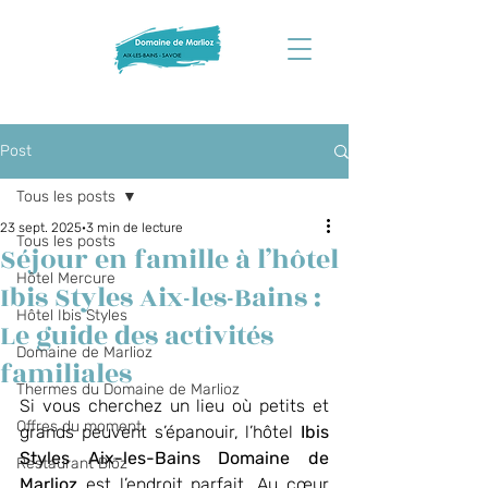
Post
Tous les posts
23 sept. 2025
3 min de lecture
Tous les posts
Séjour en famille à l’hôtel
Hôtel Mercure
Ibis Styles Aix-les-Bains :
Hôtel Ibis Styles
Le guide des activités
Domaine de Marlioz
familiales
Thermes du Domaine de Marlioz
Si vous cherchez un lieu où petits et 
Offres du moment
grands peuvent s’épanouir, l’hôtel 
Ibis 
Styles Aix-les-Bains Domaine de 
Restaurant Biõz
Marlioz
 est l’endroit parfait. Au cœur 