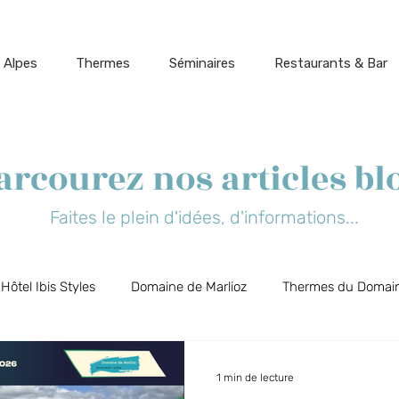
 Alpes
Thermes
Séminaires
Restaurants & Bar
arcourez nos articles bl
Faites le plein d'idées, d'informations...
Hôtel Ibis Styles
Domaine de Marlioz
Thermes du Domain
t Biõz
Bar Restaurant Flõ
Cinéparc
Aix-les-Bains, 
1 min de lecture