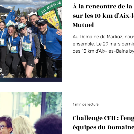
À la rencontre de la
Vos événements au Domaine
La Guinguette du Séquoia
sur les 10 km d’Aix-
Mutuel
 des Alpes
Au Domaine de Marlioz, nous
ensemble. Le 29 mars dernie
des 10 km d’Aix-les-Bains by
au départ du challenge entr
énergie collective.
1 min de lecture
Challenge CFH : l’e
équipes du Domaine 