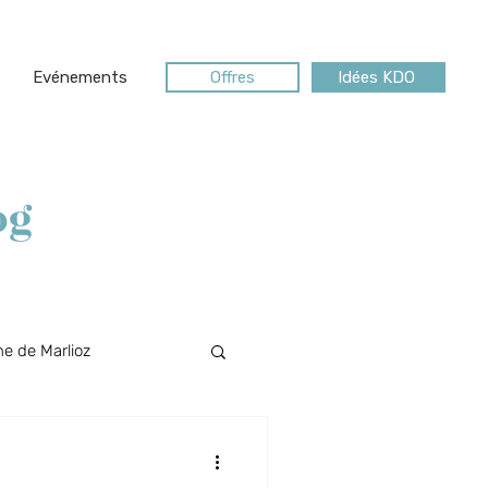
Evénements
Offres
Idées KDO
og
e de Marlioz
Riviera des Alpes