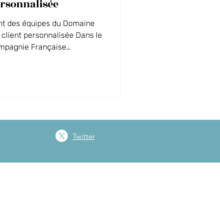
ersonnalisée
nt des équipes du Domaine
 client personnalisée Dans le
ompagnie Française
ls, l’ensemble des équipes du
vation, communication,
Thermes, Spa, étages,
e se sont mobilisés autour
érience client
Twitter