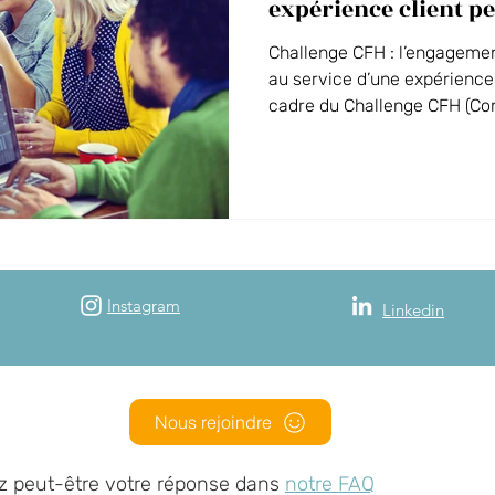
expérience client p
Challenge CFH : l’engageme
au service d’une expérience
cadre du Challenge CFH (C
d’Hôtellerie), réseau d’hôte
Domaine de Marlioz : réser
commercial, administratif, 
cuisine, service et techniqu
d’un objectif commun : l’exp
Instagram
Linkedin
Nous rejoindre
z peut-être votre réponse dans
notre FAQ