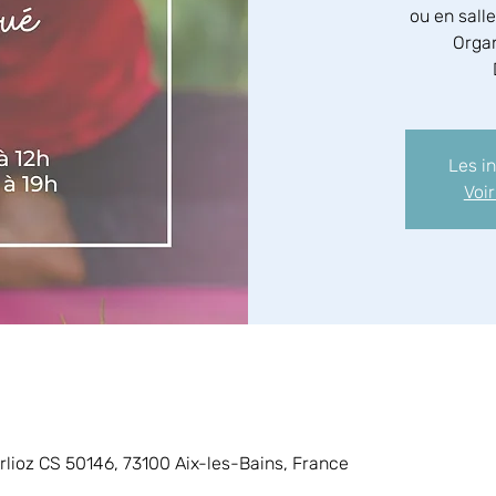
ou en sall
Organ
Les i
Voi
arlioz CS 50146, 73100 Aix-les-Bains, France