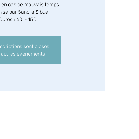
e en cas de mauvais temps.
isé par Sandra Sibué
Durée : 60' - 15€
nscriptions sont closes
r autres événements