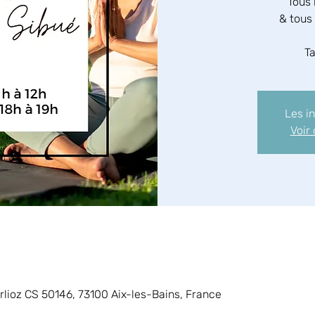
Tous 
& tous 
Ta
Les i
Voir
arlioz CS 50146, 73100 Aix-les-Bains, France