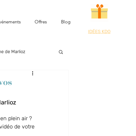
vénements
Offres
Blog
IDÉES KDO
e de Marlioz
Riviera des Alpes
 vos
Parc en Fêtes
arlioz
n plein air ?
vidéo de votre 