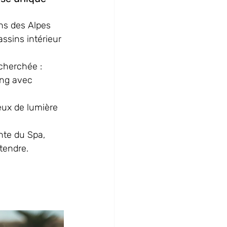
ns des Alpes 
ssins intérieur 
cherchée : 
ng avec 
ux de lumière 
inte du Spa, 
tendre.