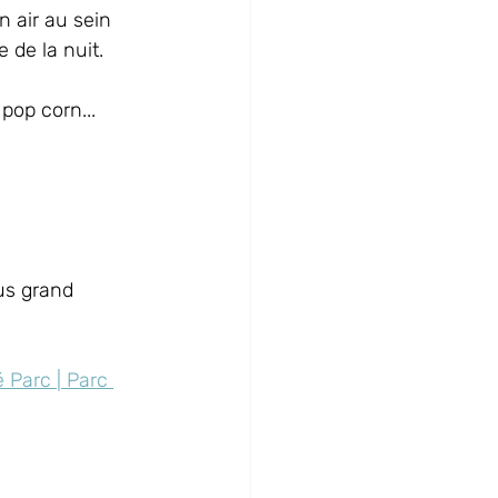
 air au sein 
de la nuit. 
pop corn... 
us grand 
 Parc | Parc 