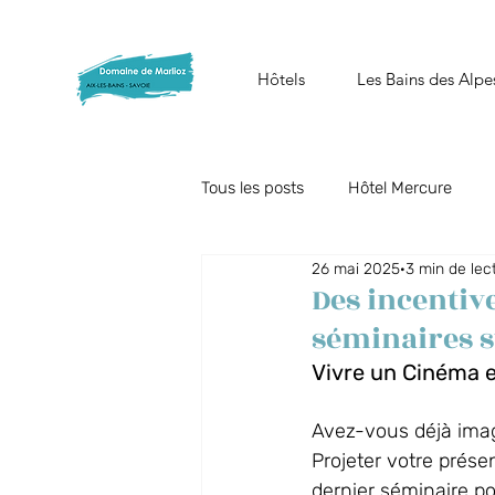
Hôtels
Les Bains des Alpe
Tous les posts
Hôtel Mercure
26 mai 2025
3 min de lec
Offres du moment
Restauran
Des incentiv
séminaires su
Collaborateurs
Spa Nuxe
Vivre un Cinéma e
Avez-vous déjà imagi
Spa Les Bains des Alpes
Projeter votre prése
dernier séminaire po