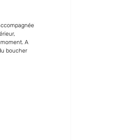
, accompagnée 
rieur, 
u moment. A 
 du boucher 