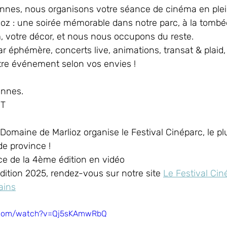
nnes, nous organisons votre séance de cinéma en plein
z : une soirée mémorable dans notre parc, à la tombée 
m, votre décor, et nous nous occupons du reste.
ar éphémère, concerts live, animations, transat & plaid, 
re événement selon vos envies !
onnes.
HT
Domaine de Marlioz organise le Festival Cinéparc, le pl
de province ! 
e de la 4ème édition en vidéo 
édition 2025, rendez-vous sur notre site 
Le Festival Ciné
ains
e.com/watch?v=Qj5sKAmwRbQ