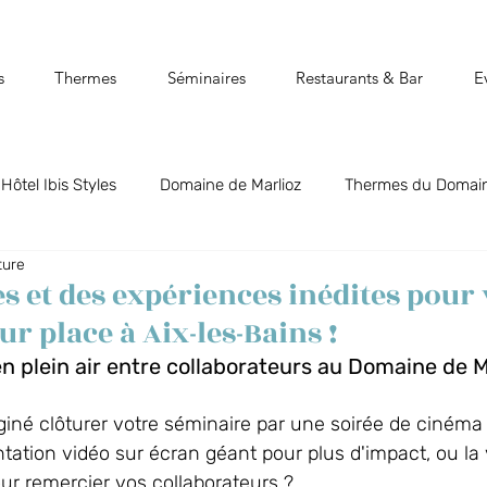
s
Thermes
Séminaires
Restaurants & Bar
E
Hôtel Ibis Styles
Domaine de Marlioz
Thermes du Domain
ture
t Biõz
Bar Restaurant Flõ
Cinéparc
Aix-les-Bains, 
es et des expériences inédites pour
r place à Aix-les-Bains !
Vos événements au Domaine
La Guinguette du Séquoia
n plein air entre collaborateurs au Domaine de M
né clôturer votre séminaire par une soirée de cinéma e
ntation vidéo sur écran géant pour plus d'impact, ou la 
ur remercier vos collaborateurs ?