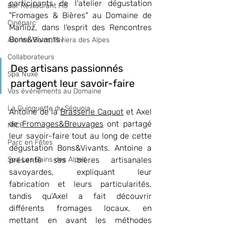
participants de l'atelier dégustation 
Bar Restaurant Flõ
"Fromages & Bières" au Domaine de 
Cinéparc
Marlioz, dans l'esprit des Rencontres 
Bons&Vivants !
Aix-les-Bains, Riviera des Alpes
Collaborateurs
Des artisans passionnés 
Spa Nuxe
partagent leur savoir-faire
Vos événements au Domaine
La Guinguette du Séquoia
Antoine de
 la 
Brasserie Caquot
 et Axel 
de 
Fromages&Breuvages
 ont partagé 
MICE
leur savoir-faire tout au long de cette 
Parc en Fêtes
dégustation Bons&Vivants. Antoine a 
Spa Les Bains des Alpes
présenté ses bières artisanales 
savoyardes, expliquant leur 
fabrication et leurs particularités, 
tandis qu’Axel a fait découvrir 
différents fromages locaux, en 
mettant en avant les méthodes 