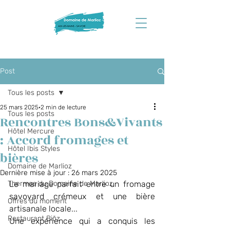
Post
Tous les posts
25 mars 2025
2 min de lecture
Tous les posts
Rencontres Bons&Vivants
Hôtel Mercure
: Accord fromages et
Hôtel Ibis Styles
bières
Domaine de Marlioz
Dernière mise à jour :
26 mars 2025
Thermes du Domaine de Marlioz
Le mariage parfait entre un fromage 
savoyard crémeux et une bière 
Offres du moment
artisanale locale...
Restaurant Biõz
Une expérience qui a conquis les 