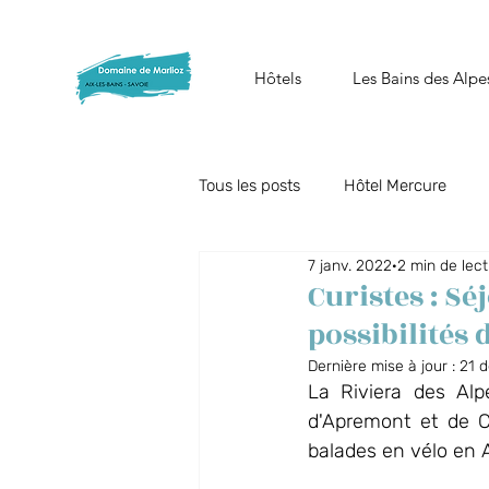
Hôtels
Les Bains des Alpe
Tous les posts
Hôtel Mercure
7 janv. 2022
2 min de lec
Offres du moment
Restauran
Curistes : Sé
possibilités
Collaborateurs
Spa Nuxe
Dernière mise à jour :
21 
La Riviera des Alp
d'Apremont et de C
Spa Les Bains des Alpes
balades en vélo en A