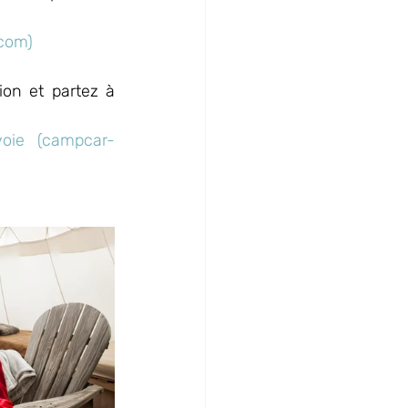
.com)
n et partez à 
oie (campcar-