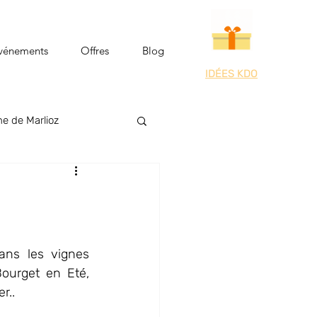
vénements
Offres
Blog
IDÉES KDO
e de Marlioz
Riviera des Alpes
Parc en Fêtes
ns les vignes 
urget en Eté, 
r.. 