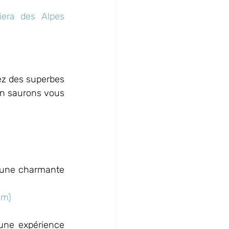
era des Alpes 
ez des superbes 
on saurons vous 
 une charmante 
om)
une expérience 