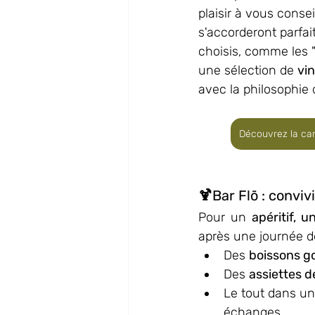
plaisir à vous consei
s'accorderont parfai
choisis, comme les 
une sélection de 
vi
avec la philosophie 
Découvrez la car
🍹Bar Flõ : conviv
Pour un 
apéritif, 
après une journée d
Des 
boissons 
Des 
assiettes d
Le tout dans u
échanges.