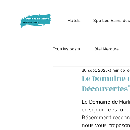
Hôtels
Spa Les Bains des
Tous les posts
Hôtel Mercure
30 sept. 2025
3 min de le
Offres du moment
Restauran
Le Domaine d
Découvertes"
Collaborateurs
Spa Nuxe
Le 
Domaine de Marl
de séjour : c’est u
Récemment reconnu 
Parc en Fêtes
Spa Les Bains
nous vous proposons