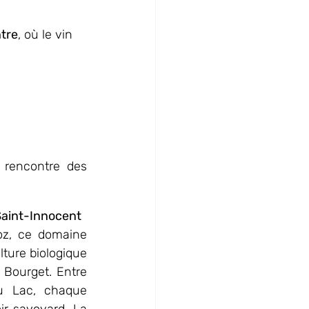
ntre
, où le vin 
 rencontre des 
Saint-Innocent
z, ce domaine 
lture biologique 
 Bourget. Entre 
u Lac, chaque 