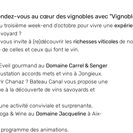
Rendez-vous au cœur des vignobles avec "Vignobl
 du troisième week-end d’octobre pour vivre une 
expéri
voyard ? 
ous invite à (re)découvrir les 
richesses viticoles 
de not
 de celles et ceux qui font le vin. 
r Eveil gourmand au 
Domaine Carrel & Senger
gustation accords mets et vins à Jongieux. 
rir Chanaz ? Bateau Canal vous propose une 
ue à la découverte de vins savoyards et 
ne activité conviviale et surprenante, 
Yoga & Wine au 
Domaine Jacqueline
 à Aix-
le programme des animations.