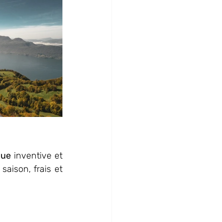
que
 inventive et 
aison, frais et 