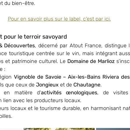
t du bien-être. 
Pour en savoir plus sur le label, c'est par ici.
pour le terroir savoyard
& Découvertes
, décerné par Atout France, distingue l
nce touristique centrée sur le vin, mais intégrant aus
és et patrimoine culturel. Le 
Domaine de Marlioz
 s’insc
e :
égion 
Vignoble de Savoie – Aix-les-Bains Riviera des
els que ceux de 
Jongieux
 et de 
Chautagne
.
e en matière d'
activités œnologiques
, de visite
n lien avec les producteurs locaux.
teurs locaux et le tourisme durable, en harmonisant nat
illes.