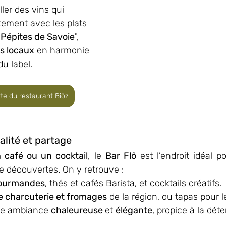
ller des vins qui 
tement avec les plats 
"
Pépites de Savoie
", 
ns locaux
 en harmonie 
du label.
te du restaurant Biõz
ialité et partage
un café ou un cocktail
, le 
Bar Flõ
 est l’endroit idéal p
e découvertes. On y retrouve :
gourmandes
, thés et cafés Barista, et cocktails créatifs.
e charcuterie et fromages
 de la région, ou tapas pour le
ne ambiance 
chaleureuse 
et 
élégante
, propice à la dét