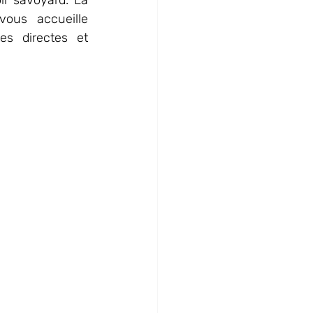
r savoyard. La 
vous accueille 
s directes et 