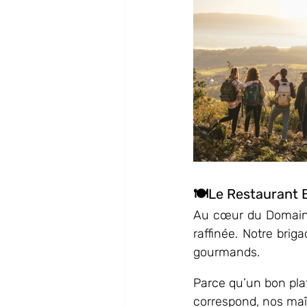
🍽️Le Restaurant B
Au cœur du Domaine
raffinée. Notre brig
gourmands.
Parce qu’un bon plat 
correspond, nos maît