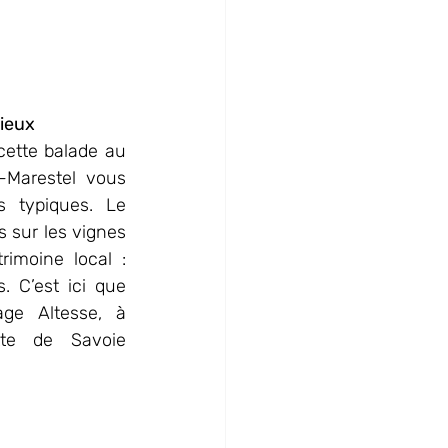
ieux
cette balade au 
Marestel vous 
s typiques. Le 
 sur les vignes 
rimoine local : 
 C’est ici que 
age Altesse, à 
tte de Savoie 