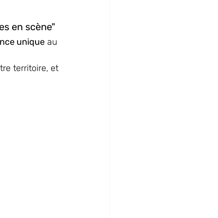
es en scène"
ence unique
 au 
re territoire, et 