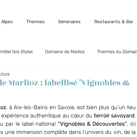
 Alpes
Thermes
Séminaires
Restaurants & Bar
Hôtel Ibis Styles
Domaine de Marlioz
Thermes du Domain
cture
t Biõz
Bar Restaurant Flõ
Cinéparc
Aix-les-Bains, 
e Marlioz : labellisé "Vignobles &
Vos événements au Domaine
La Guinguette du Séquoia
ioz
, à Aix-les-Bains en Savoie, est bien plus qu’un lieu 
ne expérience authentique au cœur du 
terroir savoyard
. 
par le label national 
"Vignobles & Découvertes"
, ici 
 des Alpes
 une immersion complète dans l’univers du vin, de la 