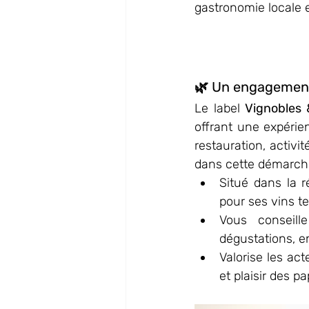
gastronomie locale e
🌿 Un engagement 
Le label 
Vignobles 
offrant une expérie
restauration, activit
dans cette démarch
Situé dans la r
pour ses vins t
Vous conseill
dégustations, e
Valorise les ac
et plaisir des pap