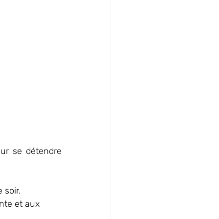
our se détendre 
 soir.
ente et aux 