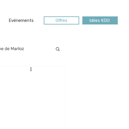
Evénements
Offres
Idées KDO
e de Marlioz
Riviera des Alpes
MICE